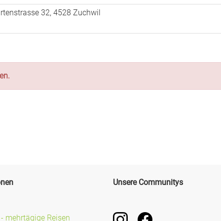
tenstrasse 32, 4528 Zuchwil
en.
onen
Unsere Communitys
Instagram
Facebook
- mehrtägige Reisen